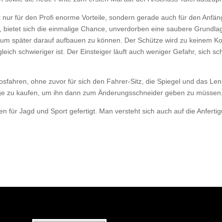
t nur für den Profi enorme Vorteile, sondern gerade auch für den Anf
d, bietet sich die einmalige Chance, unverdorben eine saubere Grundla
, um später darauf aufbauen zu können. Der Schütze wird zu keinem 
leich schwieriger ist. Der Einsteiger läuft auch weniger Gefahr, sich
fahren, ohne zuvor für sich den Fahrer-Sitz, die Spiegel und das Len
ge zu kaufen, um ihn dann zum Änderungsschneider geben zu müssen,
ten für Jagd und Sport gefertigt. Man versteht sich auch auf die Anfe