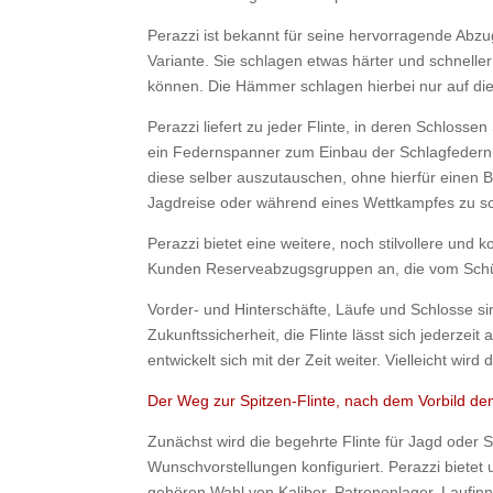
Perazzi ist bekannt für seine hervorragende Abzu
Variante. Sie schlagen etwas härter und schnell
können. Die Hämmer schlagen hierbei nur auf die S
Perazzi liefert zu jeder Flinte, in deren Schloss
ein Federnspanner zum Einbau der Schlagfedern. 
diese selber auszutauschen, ohne hierfür einen 
Jagdreise oder während eines Wettkampfes zu s
Perazzi bietet eine weitere, noch stilvollere und
Kunden Reserveabzugsgruppen an, die vom Schüt
Vorder- und Hinterschäfte, Läufe und Schlosse 
Zukunftssicherheit, die Flinte lässt sich jeder
entwickelt sich mit der Zeit weiter. Vielleicht wird
Der Weg zur Spitzen-Flinte, nach dem Vorbild d
Zunächst wird die begehrte Flinte für Jagd oder
Wunschvorstellungen konfiguriert. Perazzi biete
gehören Wahl von Kaliber, Patronenlager, Laufin