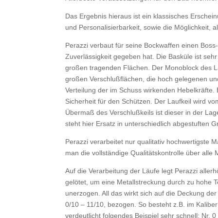
Das Ergebnis hieraus ist ein klassisches Erschein
und Personalisierbarkeit, sowie die Möglichkeit
Perazzi verbaut für seine Bockwaffen einen Bos
Zuverlässigkeit gegeben hat. Die Basküle ist sehr
großen tragenden Flächen. Der Monoblock des Lau
großen Verschlußflächen, die hoch gelegenen und
Verteilung der im Schuss wirkenden Hebelkräfte. Ei
Sicherheit für den Schützen. Der Laufkeil wird v
Übermaß des Verschlußkeils ist dieser in der Lage
steht hier Ersatz in unterschiedlich abgestuften 
Perazzi verarbeitet nur qualitativ hochwertigste
man die vollständige Qualitätskontrolle über alle
Auf die Verarbeitung der Läufe legt Perazzi aller
gelötet, um eine Metallstreckung durch zu hohe T
unerzogen. All das wirkt sich auf die Deckung de
0/10 – 11/10, bezogen. So besteht z.B. im Kali
verdeutlicht folgendes Beispiel sehr schnell: Nr.