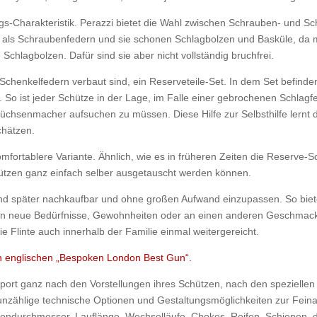
gs-Charakteristik. Perazzi bietet die Wahl zwischen Schrauben- und Sc
er als Schraubenfedern und sie schonen Schlagbolzen und Basküle, da
chlagbolzen. Dafür sind sie aber nicht vollständig bruchfrei.
en Schenkelfedern verbaut sind, ein Reserveteile-Set. In dem Set befin
So ist jeder Schütze in der Lage, im Falle einer gebrochenen Schlag
Büchsenmacher aufsuchen zu müssen. Diese Hilfe zur Selbsthilfe lernt
chätzen.
 komfortablere Variante. Ähnlich, wie es in früheren Zeiten die Reserve-
zen ganz einfach selber ausgetauscht werden können.
sind später nachkaufbar und ohne großen Aufwand einzupassen. So bie
zeit an neue Bedürfnisse, Gewohnheiten oder an einen anderen Geschma
 die Flinte auch innerhalb der Familie einmal weitergereicht.
en englischen „Bespoken London Best Gun“.
 Sport ganz nach den Vorstellungen ihres Schützen, nach den speziell
t unzählige technische Optionen und Gestaltungsmöglichkeiten zur Fein
nendurchmesser, Lauflänge, Wechselläufe, Chokes, Reifen, Schienen, da