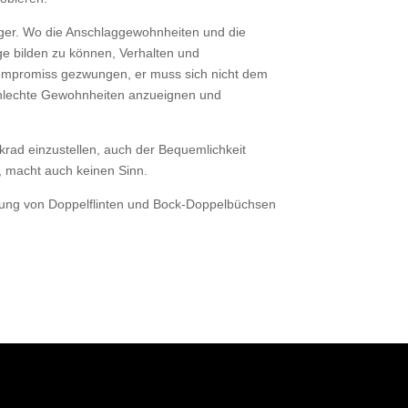
änger. Wo die Anschlaggewohnheiten und die
ge bilden zu können, Verhalten und
Kompromiss gezwungen, er muss sich nicht dem
 schlechte Gewohnheiten anzueignen und
krad einzustellen, auch der Bequemlichkeit
 macht auch keinen Sinn.
rtigung von Doppelflinten und Bock-Doppelbüchsen