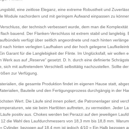
ungsbild, eine zeitlose Eleganz, eine extreme Robustheit und Zuverlässi
, alle Module nachordern und mit geringem Aufwand einpassen zu können
s-Verschluss, der technisch verbessert wurde, dem man die Komplexit
 flach bauend. Der Flanken-Verschluss ist extrem stabil und langlebig. E
fbündels verfügt über seitlich angeordnete und nach hinten verlänge
 nach hinten verlegten Laufhaken und der hoch gelegene Laufkeileintri
n Garant für die Langlebigkeit der Flinte. Im Unglücksfall, wir wollen e
om Werk aus auf „Reserve“ gesetzt. D. h. durch eine definierte Schrägs
, sich mit auftretendem Verschleiß selbsttätig nachzustellen. Sollte de
Größen zur Verfügung.
 Materialien, die gesamte Produktion findet im eigenen Hause statt, a
 Materialien, Bauteile und den Fertigungsprozess durchgängig in der Ha
höchsten Wert. Die Läufe sind innen poliert, die Patronenlager sind ve
emperaturen, wie sie beim Hartlöten auftreten, zu vermeiden. Jeder La
r Läufe positiv aus. Chokes werden bei Perazzi auf den jeweiligen Lauf
ber 12 die Wahl des Laufdurchmessers von 18,3 mm bis 18,8 mm. Warum
 0 = Cylinder, bezogen auf 18,4 mm ist jedoch 4/10 = Ein Halb bezogen 