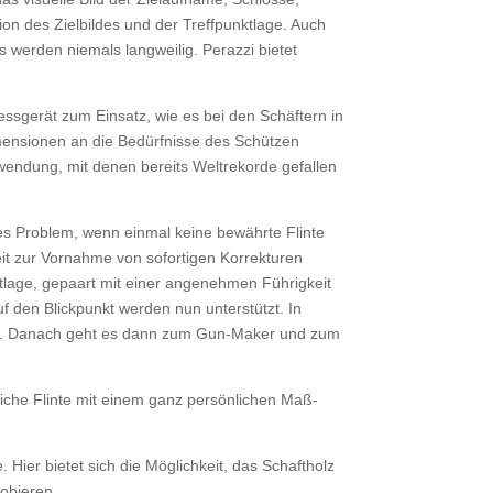
on des Zielbildes und der Treffpunktlage. Auch
ls werden niemals langweilig. Perazzi bietet
sgerät zum Einsatz, wie es bei den Schäftern in
imensionen an die Bedürfnisse des Schützen
wendung, mit denen bereits Weltrekorde gefallen
ßes Problem, wenn einmal keine bewährte Flinte
it zur Vornahme von sofortigen Korrekturen
ktlage, gepaart mit einer angenehmen Führigkeit
f den Blickpunkt werden nun unterstützt. In
wird. Danach geht es dann zum Gun-Maker und zum
nliche Flinte mit einem ganz persönlichen Maß-
ier bietet sich die Möglichkeit, das Schaftholz
obieren.