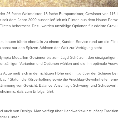
, der 26 fache Weltmeister, 18 fache Europameister, Gewinner von 116 
 seit dem Jahre 2000 ausschließlich mit Flinten aus dem Hause Perazzi
Flinten beherrscht. Dazu werden unzählige Optionen für edelste Grav
f zu bauen führte ebenfalls zu einem „Kunden-Service rund um die Flint
sonst nur den Spitzen-Athleten der Welt zur Verfügung steht.
lympia-Medaillen-Gewinner bis zum Jagd-Schützen, den einzigartigen Se
unzähligen Varianten und Optionen wählen und die Ihn optimale Auswah
s Auge muß sich in der richtigen Höhe und mittig über der Schiene bef
u / Statur, die Körperhaltung sowie die Anschlag-Gewohnheiten ermögl
bstimmung von Gewicht, Balance, Anschlag-, Schwung- und Schussverha
eheimnis, daß zum Erfolgs führt.
und auch von Design. Man verfügt über Handwerkskunst, pflegt Traditi
iger Flinten.