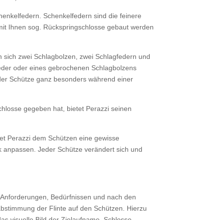
henkelfedern. Schenkelfedern sind die feinere
 mit Ihnen sog. Rückspringschlosse gebaut werden
den sich zwei Schlagbolzen, zwei Schlagfedern und
feder oder eines gebrochenen Schlagbolzens
 der Schütze ganz besonders während einer
Schlosse gegeben hat, bietet Perazzi seinen
tet Perazzi dem Schützen eine gewisse
ck anpassen. Jeder Schütze verändert sich und
en Anforderungen, Bedürfnissen und nach den
abstimmung der Flinte auf den Schützen. Hierzu
s visuelle Bild der Zielaufname, Schlosse,