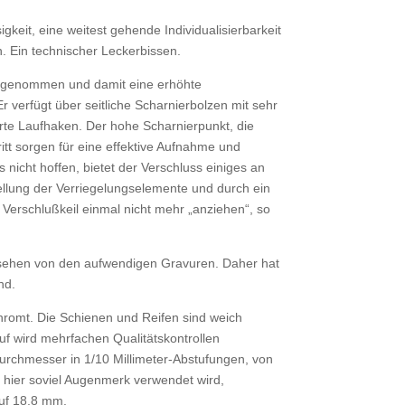
gkeit, eine weitest gehende Individualisierbarkeit
. Ein technischer Leckerbissen.
ät genommen und damit eine erhöhte
r verfügt über seitliche Scharnierbolzen mit sehr
rte Laufhaken. Der hohe Scharnierpunkt, die
tt sorgen für eine effektive Aufnahme und
s nicht hoffen, bietet der Verschluss einiges an
tellung der Verriegelungselemente und durch ein
r Verschlußkeil einmal nicht mehr „anziehen“, so
bgesehen von den aufwendigen Gravuren. Daher hat
nd.
rchromt. Die Schienen und Reifen sind weich
uf wird mehrfachen Qualitätskontrollen
durchmesser in 1/10 Millimeter-Abstufungen, von
 hier soviel Augenmerk verwendet wird,
auf 18,8 mm.