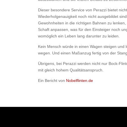
Dieser besondere Service von Perazzi bietet nich
Wiederholgenauigkeit noch nicht ausgebildet sin
Gewohnheiten in die richtigen Bahnen zu lenken
Schaft anpassen, was für den Einsteiger noch ung
womöglich ein Leben lang darunter zu leiden.
Kein Mensch würde in einen Wagen steigen und los
wegen. Und einen Maßanzug fertig von der Stan
Übrigens, bei Perazzi werden nicht nur Bock-Flin
mit gleich hohem Qualitätsanspruch.
Ein Bericht von
Nobelflinten.de