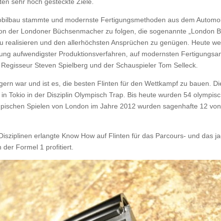
tten sehr hoch gesteckte Ziele.
mobilbau stammte und modernste Fertigungsmethoden aus dem Automobil
dition der Londoner Büchsenmacher zu folgen, die sogenannte „London 
zu realisieren und den allerhöchsten Ansprüchen zu genügen. Heute we
ndung aufwendigster Produktionsverfahren, auf modernsten Fertigungs
r Regisseur Steven Spielberg und der Schauspieler Tom Selleck.
gern war und ist es, die besten Flinten für den Wettkampf zu bauen. 
 in Tokio in der Disziplin Olympisch Trap. Bis heute wurden 54 olymp
ympischen Spielen von London im Jahre 2012 wurden sagenhafte 12 von
Disziplinen erlangte Know How auf Flinten für das Parcours- und das j
der Formel 1 profitiert.