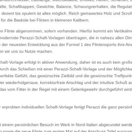
fte, Schaftkappen, Gewichte, Balance, Schwungverhalten, die Regulati
n dezent bis opulent ist alles möglich. Reich gemasertes Holz und Scrol
 die Basküle bei Flinten in kleineren Kalibern.
 Flinte abgenommen, sofern vorhanden. Hierfür kommt ein Vertikalmes
modernste Perazzi-Schaft-Vorlagen übertragen, die in nahezu allen D
 der neuesten Entwicklung aus der Formel 1 des Flintensports ihre An
llen wir uns zu Nutze machen.
haft-Vorlage erfolgt in aktiver Anwendung, daher ist es auch kein gro
urch das Schießen mit einer Perazzi-Schaft-Vorlage und der Möglichke
perfekte Gefühl, das gewünschte Zielbild und die gewünschte Treffpun
er wiederholgenaue, korrekturfreie Anschlag und der intuitive Schuß au
“, das vom Fitter in der Regel mit einem Gelenkgewehr durchgeführt 
 erprobten individuellen Schaft-Vorlage fertigt Perazzi die ganz persö
inem persönlichen Besuch im Werk in Nord-Italien abgerundet werde. H
n sowie die neue Flinte zum ersten Mal auf der Anschuss Tafel auszupr