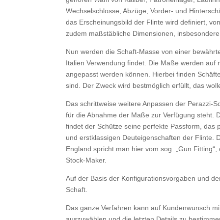
Wechselschlosse, Abzüge, Vorder- und Hinterschä
das Erscheinungsbild der Flinte wird definiert, vo
zudem maßstäbliche Dimensionen, insbesondere für
Nun werden die Schaft-Masse von einer bewährten
Italien Verwendung findet. Die Maße werden auf 
angepasst werden können. Hierbei finden Schäfte
sind. Der Zweck wird bestmöglich erfüllt, das wo
Das schrittweise weitere Anpassen der Perazzi-Sc
für die Abnahme der Maße zur Verfügung steht. D
findet der Schütze seine perfekte Passform, das 
und erstklassigen Deuteigenschaften der Flinte. D
England spricht man hier vom sog. „Gun Fitting
Stock-Maker.
Auf der Basis der Konfigurationsvorgaben und der
Schaft.
Das ganze Verfahren kann auf Kundenwunsch mit e
auszuwählen und die letzten Details zu bestimme